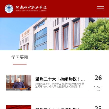
学习要闻
26
聚焦二十大！持续热议！学院领导说 (五）
10月16日上午，河南地矿职业学院全体师生通
过网络App、个人手机直播等方式收听收看党
2022-10
的二十大开幕会盛况，认真聆听习近平总书记
代表十九届中央委员会向大会所作的报告。收
看过程中，大家聚精会神听报告、作笔记,...
25