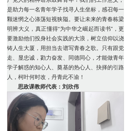
是助力每一名青年学子找寻人生坐标，感召每一
颗迷惘之心涤荡短视狭隘。要让未来的青春栋梁
明辨大义，真正懂得“为中华之崛起而读书”，更
要激励他们投身社会实践的大浪，树立信仰以浇
铸人生大厦，用担当去谱写青春之歌。只有跟党
走、显忠诚，勠力奋发、同德同心，才能做青年
学子解惑的知心人、奠基的热心人、抉择的引路
人，柯叶何时改，丹青此不渝！
思政课教师代表：刘欣伟